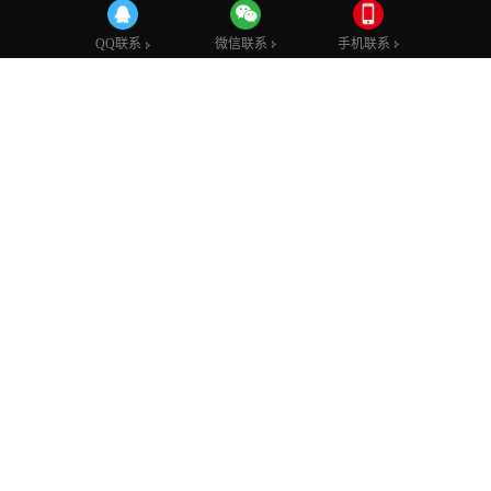
网站建设知识
网络营销知识
互联网资讯
微信联系
微信联系
手机联系
手机联系
QQ联系
QQ联系
签约：四川领奥集团企业形象官网的设计开
发
发布时间：2018-11-07
发布者：eidea
浏览次数：12598
项目名称：四川领奥集团企业形象官网
签订时间：2018-11-5
项目要求：此次网站为响应式创意设计的企业形象官网，要求
整个
设计应新颖、大气、稳重，符合企业的定位
项目简介：
领奥集团秉持“科学管理、稳健发展，诚信务实、合作共赢，多元并
进、争创一流”的企业理念。集团内部公正秉直，上下齐心而和谐拼